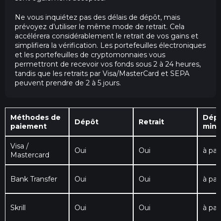
Ne vous inquiétez pas des délais de dépôt, mais
prévoyez d’utiliser le même mode de retrait. Cela
accélérera considérablement le retrait de vos gains et
simplifiera la vérification. Les portefeuilles électroniques
et les portefeuilles de cryptomonnaies vous
permettront de recevoir vos fonds sous 2 à 24 heures,
tandis que les retraits par Visa/MasterCard et SEPA
peuvent prendre de 2 à 5 jours.
Méthodes de
Dép
Dépôt
Retrait
paiement
min
Visa /
Oui
Oui
à par
Mastercard
Bank Transfer
Oui
Oui
à par
Skrill
Oui
Oui
à par