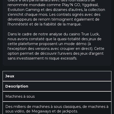
Grâce à des partenariats avec des fournisseurs de
renommée mondiale comme Play’N GO, Yggdrasil,
Evolution Gaming et des dizaines d’autres, la collection
s’enrichit chaque mois. Les contrats signés avec des
développeurs de renom témoignent également de
l’honnêteté et de la fiabilité de la marque.
Dans le cadre de notre analyse du casino True Luck,
nous avons constaté que la quasi-totalité des jeux de
cette plateforme proposent un mode démo (à
l’exception des versions avec croupier en direct). Cette
option permet de découvrir l’univers des jeux d’argent
sans investissement ni risque excessifs.
Jeux
Description
Machines à sous
Des milliers de machines à sous classiques, de machines à
sous vidéo, de Megaways et de jackpots.