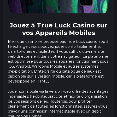
Jouez à True Luck Casino sur
vos Appareils Mobiles
Bien que casino ne propose pas True Luck casino app à
télécharger, vous pouvez jouer confortablement sur
smartphones et tablettes: il vous suffit d’ouvrir le site
web directement dans votre navigateur. La plateforme
est optimisée pour tous les appareils fonctionnant sous
iOS, Android, Windows Mobile et autres systèmes
d’exploitation. L’intégralité du catalogue de jeux est
disponible sur la version mobile, car la plateforme est
développée en HTML5.
Jouer sur mobile via la version web offre des avantages
indéniables: flexibilité, praticité et facilité d’organisation
de vos sessions de jeu. Toutefois, pour profiter
pleinement de toutes les fonctionnalités, assurez-vous
d’avoir une connexion internet stable avec un débit
d’au moins 1 Mbps.