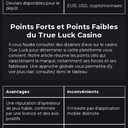
Devises disponibles pour le
EUR, USD, cryptomonnaies
dépôt
Points Forts et Points Faibles
du
True Luck Casino
Il vous faudra consulter des dizaines d’avis sur le casino
True Luck pour déterminer si cette plateforme vous
convient. Notre article résume les points clés qui
caractérisent la marque, notamment ses forces et ses
faiblesses. Une approche globale vous permettra d’y
voir plus clair; consultez donc le tableau:
Avantages
Inconvénients
Une réputation d'opérateur
de jeux fiable, confirmée
Il n'existe pas d'application
par une licence et des avis
mobile distincte
positifs