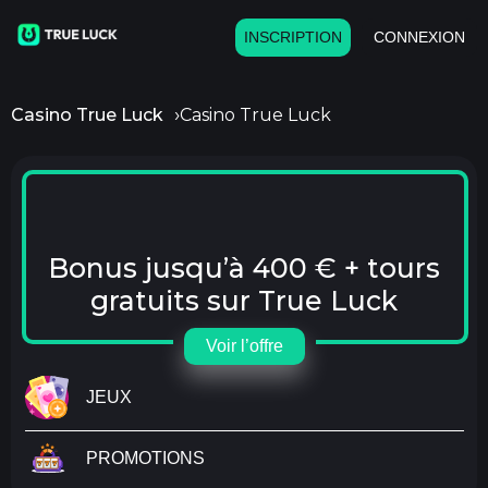
INSCRIPTION
CONNEXION
Casino True Luck
Casino True Luck
Bonus jusqu’à 400 € + tours
gratuits sur True Luck
Voir l’offre
JEUX
PROMOTIONS