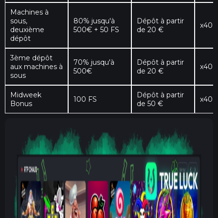
Machines à
sous,
80% jusqu'à
Dépôt à partir
x40
deuxième
500€ + 50 FS
de 20 €
dépôt
3ème dépôt
70% jusqu'à
Dépôt à partir
aux machines à
x40
500€
de 20 €
sous
Midweek
Dépôt à partir
100 FS
x40
Bonus
de 50 €