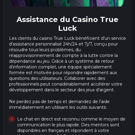
Assistance du Casino True
Luck
Les clients du casino True Luck bénéficient d’un service
d’assistance personnalisé 24h/24 et 7j/7, conçu pour
résoudre tous leurs problèmes, du
réapprovisionnement de compte à la lutte contre la
dépendance au jeu. Grâce à un système de retour
d’information complet, une équipe spécialement
formée est motivée pour répondre rapidement aux
questions des utilisateurs. Collaborer avec des
professionnels peut considérablement accélérer votre
développement dans le secteur des jeux d’argent.
Ne perdez pas de temps et demandez de l’aide
immédiatement en utilisant les outils suivants:
Le chat en direct est reconnu comme le moyen de
communication le plus rapide. Des mentors sont
disponibles en français et répondent à votre